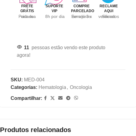
FRETE
SUPORTE
COMPRE
RECLAME
GRÁTIS
VIP
PARCELADO
AQUI
Para sua cidade
8h por dia
Em até 3 x sem juros
Somos verificados
11
pessoas estão vendo este produto
agora!
SKU:
MED-004
Categorias:
Hematologia
,
Oncologia
Compartilhar:
Produtos relacionados