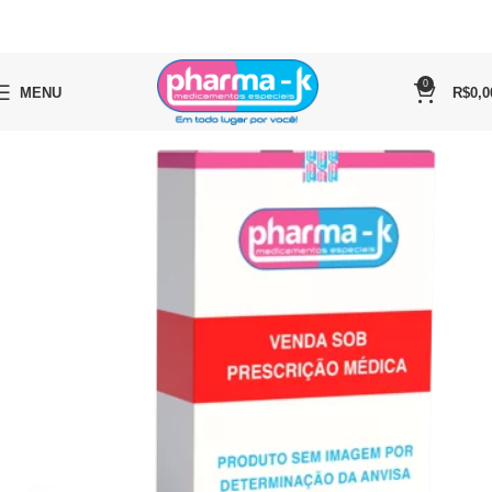
0
MENU
R$
0,0