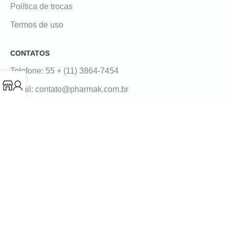
Política de trocas
Termos de uso
CONTATOS
Telefone: 55 + (11) 3864-7454
Email: contato@pharmak.com.br
Endereço: Rua Lincon Albuquerque, 259 - Conj. 23/24 -
Perdizes São Paulo
Siga-nos nas redes:
2025 | Pharma-k – Todos os direitos reservados.
CNPJ: 20.506.881/0001-24
Desenvolvido por: